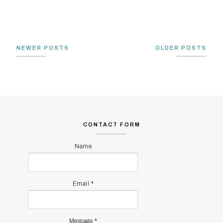
STAYCATION KE SUKABUMI
JAWA BARAT
NEWER POSTS
OLDER POSTS
CONTACT FORM
Name
Email
*
Message
*