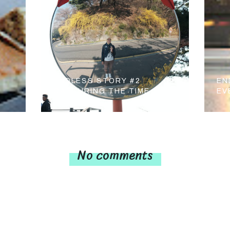
ENDLESS STORY #2
EN
CAPTURING THE TIME
EV
No comments