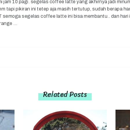
ni jam 10 pagi. segelas coffee latte yang akhirnya jadi minu
tapi pikiran ini tetep aja masih tertutup, sudah berapa har
semoga segelas coffee latte ini bisa membantu.. dan hari in
range ...
Related Posts