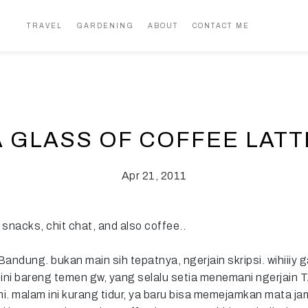
TRAVEL
GARDENING
ABOUT
CONTACT ME
A GLASS OF COFFEE LATT
Apr 21, 2011
 snacks, chit chat, and also coffee..
 Bandung. bukan main sih tepatnya, ngerjain skripsi. wihiiiy 
i sini bareng temen gw, yang selalu setia menemani ngerjai
. malam ini kurang tidur, ya baru bisa memejamkan mata ja