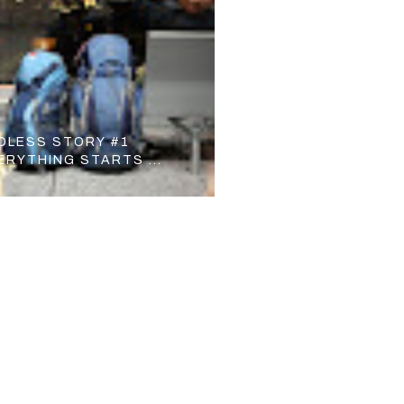
DLESS STORY #1
ERYTHING STARTS ...