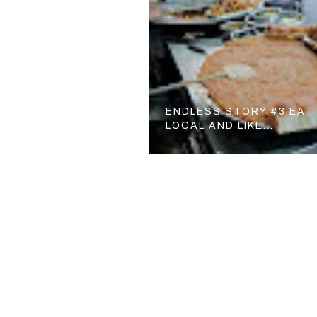
ENDLESS STORY #3 EAT
LOCAL AND LIKE...