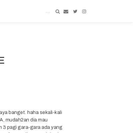
E
gaya banget. haha sekali-kali
n TA, mudah2an dia mau
m 3 pagi gara-gara ada yang