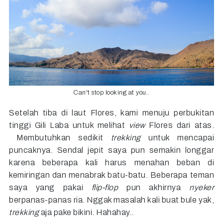
Can't stop looking at you..
Setelah tiba di laut Flores, kami menuju perbukitan
tinggi Gili Laba untuk melihat
view
Flores dari atas.
Membutuhkan sedikit
trekking
untuk mencapai
puncaknya. Sendal jepit saya pun semakin longgar
karena beberapa kali harus menahan beban di
kemiringan dan menabrak batu-batu. Beberapa teman
saya yang pakai
flip-flop
pun akhirnya
nyeker
berpanas-panas ria. Nggak masalah kali buat bule yak,
trekking
aja pake bikini. Hahahay..