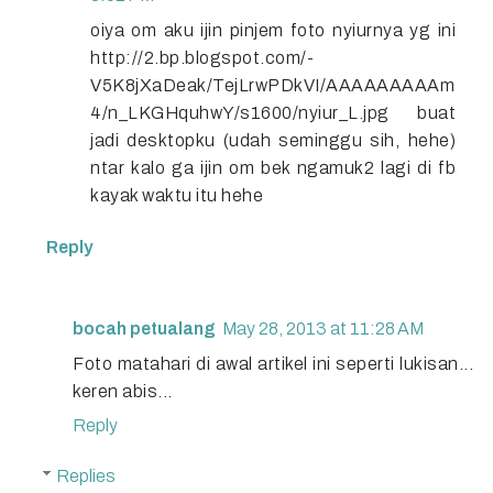
oiya om aku ijin pinjem foto nyiurnya yg ini
http://2.bp.blogspot.com/-
V5K8jXaDeak/TejLrwPDkVI/AAAAAAAAAm
4/n_LKGHquhwY/s1600/nyiur_L.jpg buat
jadi desktopku (udah seminggu sih, hehe)
ntar kalo ga ijin om bek ngamuk2 lagi di fb
kayak waktu itu hehe
Reply
bocah petualang
May 28, 2013 at 11:28 AM
Foto matahari di awal artikel ini seperti lukisan...
keren abis...
Reply
Replies