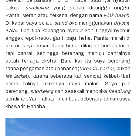
Setelah berpanasan di Gili Laba, saatnya nyebur!
Lokasi
snorkeling
yang sudah ditunggu-tunggu,
Pantai Merah atau
terkenal dengan nama
Pink
beach.
Di kapal saya selalu
stand bye
menggunakan
drysuit
.
Kalau tiba-tiba kepengen nyebur kan tinggal nyebur,
enggak repot-repot ganti baju, hehe. Pantai merah di
sini arusnya besar. Kapal besar dilarang bersandar di
tepi pantai, sehingga berenang menuju pantainya
butuh tenaga ekstra. Baru kali itu saya berenang
tanpa pengaman atau penanda(
torpedo marker
, bukan
life jacket
), karena beberapa kali sempat kelibet-libet
sama talinya makanya saya malas. Saya pun
berenang,
snorkeling
dan sesekali mencoba
freediving
sendirian. Yang alhasil membuat beberapa teman saya
khawatir. Hahaha..