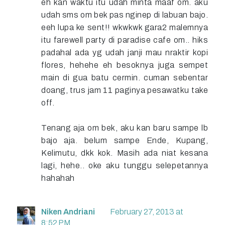
eh kan waktu itu udah minta maaf om. aku
udah sms om bek pas nginep di labuan bajo.
eeh lupa ke sent!! wkwkwk gara2 malemnya
itu farewell party di paradise cafe om.. hiks
padahal ada yg udah janji mau nraktir kopi
flores, hehehe eh besoknya juga sempet
main di gua batu cermin. cuman sebentar
doang, trus jam 11 paginya pesawatku take
off.
Tenang aja om bek, aku kan baru sampe lb
bajo aja. belum sampe Ende, Kupang,
Kelimutu, dkk kok. Masih ada niat kesana
lagi, hehe.. oke aku tunggu selepetannya
hahahah
Niken Andriani
February 27, 2013 at
8:52 PM