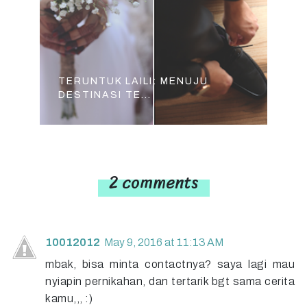
TERUNTUK LAILI: MENUJU
DESTINASI TE...
2 comments
10012012
May 9, 2016 at 11:13 AM
mbak, bisa minta contactnya? saya lagi mau
nyiapin pernikahan, dan tertarik bgt sama cerita
kamu,,, :)