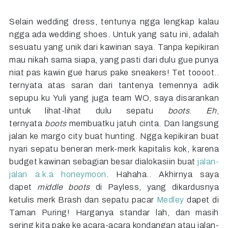
Selain wedding dress, tentunya ngga lengkap kalau
ngga ada wedding shoes. Untuk yang satu ini, adalah
sesuatu yang unik dari kawinan saya. Tanpa kepikiran
mau nikah sama siapa, yang pasti dari dulu gue punya
niat pas kawin gue harus pake sneakers! Tet toooot..
ternyata atas saran dari tantenya temennya adik
sepupu ku Yuli yang juga team WO, saya disarankan
untuk lihat-lihat dulu sepatu
boots
.
Eh
,
ternyata
boots
membuatku jatuh cinta. Dan langsung
jalan ke margo city buat hunting. Ngga kepikiran buat
nyari sepatu beneran merk-merk kapitalis kok, karena
budget kawinan sebagian besar dialokasiin buat
jalan-
jalan a.k.a honeymoon
. Hahaha.. Akhirnya saya
dapet
middle boots
di Payless, yang dikardusnya
ketulis merk Brash dan sepatu pacar
Medley
dapet di
Taman Puring! Harganya standar lah, dan masih
sering kita pake ke acara-acara kondangan atau jalan-