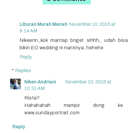
Liburan Murah Meriah
November 10, 2016 at
9:14 AM
Nikeenn,,kok mantap bnget sihhh,, udah bisa
bikin EO wedding ni nantinya..hehehe
Reply
Replies
Niken Andriani
November 10, 2016 at
10:31 AM
Rista?
Hahahahah mampir dong ke
www.sundayportrait.com
Reply