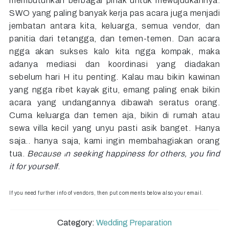
membutuhkan berbagai pihak untuk mewujudkannya.
SWO yang paling banyak kerja pas acara juga menjadi
jembatan antara kita, keluarga, semua vendor, dan
panitia dari tetangga, dan temen-temen. Dan acara
ngga akan sukses kalo kita ngga kompak, maka
adanya mediasi dan koordinasi yang diadakan
sebelum hari H itu penting. Kalau mau bikin kawinan
yang ngga ribet kayak gitu, emang paling enak bikin
acara yang undangannya dibawah seratus orang.
Cuma keluarga dan temen aja, bikin di rumah atau
sewa villa kecil yang unyu pasti asik banget. Hanya
saja.. hanya saja, kami ingin membahagiakan orang
tu
a.
Because i
n seeking happiness for others, you find
it for yourself
.
If you need further info of vendors, then put comments below also your email.
Category:
Wedding Preparation