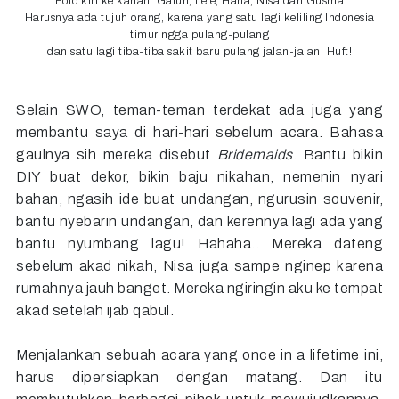
Foto kiri ke kanan: Galuh, Lele, Hana, Nisa dan Gusma
Harusnya ada tujuh orang, karena yang satu lagi keliling Indonesia
timur ngga pulang-pulang
dan satu lagi tiba-tiba sakit baru pulang jalan-jalan. Huft!
Selain SWO, teman-teman terdekat ada juga yang
membantu saya di hari-hari sebelum acara. Bahasa
gaulnya sih mereka disebut
Bridemaids
. Bantu bikin
DIY buat dekor, bikin baju nikahan, nemenin nyari
bahan, ngasih ide buat undangan, ngurusin souvenir,
bantu nyebarin undangan, dan kerennya lagi ada yang
bantu nyumbang lagu! Hahaha.. Mereka dateng
sebelum akad nikah, Nisa juga sampe nginep karena
rumahnya jauh banget. Mereka ngiringin aku ke tempat
akad setelah ijab qabul.
Menjalankan sebuah acara yang once in a lifetime ini,
harus dipersiapkan dengan matang. Dan itu